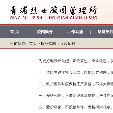
首 页
陵园简介
工作动态
祭奠英
|
|
|
当前位置:
首页
>
服务指南
>
入园须知
为更好地缅怀先烈，寄托哀思，继承遗志，
一、请自觉遵守社会公德，维护公共秩序，
二、祭扫瞻仰时应保持庄严肃穆，不得大声
三、爱护公物，不攀爬纪念建筑物；严禁在
四、爱护绿化，不践踏草坪、攀折树木花草