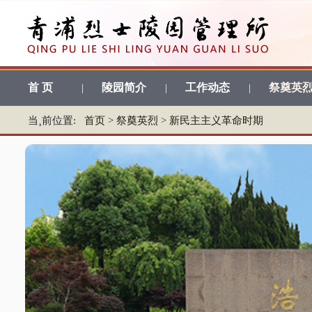
首 页
陵园简介
工作动态
祭奠英
|
|
|
当¸前位置:
首页
>
祭奠英烈
>
新民主主义革命时期