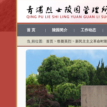
首 页
陵园简介
工作动态
|
|
|
当¸前位置:
首页
>
祭奠英烈
>
新民主主义革命时