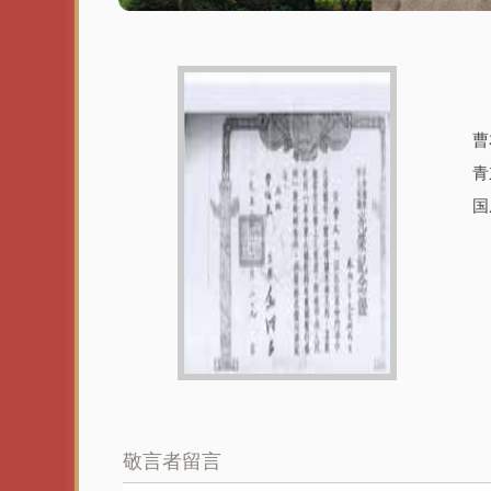
曹
青
国
敬言者留言